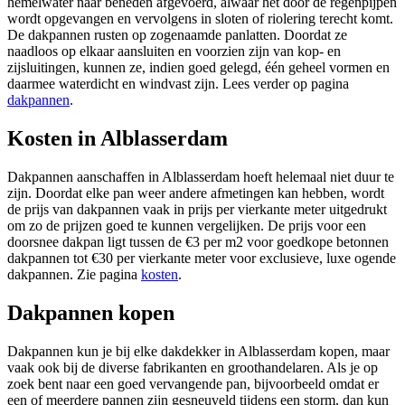
hemelwater naar beneden afgevoerd, alwaar het door de regenpijpen
wordt opgevangen en vervolgens in sloten of riolering terecht komt.
De dakpannen rusten op zogenaamde panlatten. Doordat ze
naadloos op elkaar aansluiten en voorzien zijn van kop- en
zijsluitingen, kunnen ze, indien goed gelegd, één geheel vormen en
daarmee waterdicht en windvast zijn. Lees verder op pagina
dakpannen
.
Kosten in Alblasserdam
Dakpannen aanschaffen in Alblasserdam hoeft helemaal niet duur te
zijn. Doordat elke pan weer andere afmetingen kan hebben, wordt
de prijs van dakpannen vaak in prijs per vierkante meter uitgedrukt
om zo de prijzen goed te kunnen vergelijken. De prijs voor een
doorsnee dakpan ligt tussen de €3 per m2 voor goedkope betonnen
dakpannen tot €30 per vierkante meter voor exclusieve, luxe ogende
dakpannen. Zie pagina
kosten
.
Dakpannen kopen
Dakpannen kun je bij elke dakdekker in Alblasserdam kopen, maar
vaak ook bij de diverse fabrikanten en groothandelaren. Als je op
zoek bent naar een goed vervangende pan, bijvoorbeeld omdat er
een of meerdere pannen zijn gesneuveld tijdens een storm, dan kun