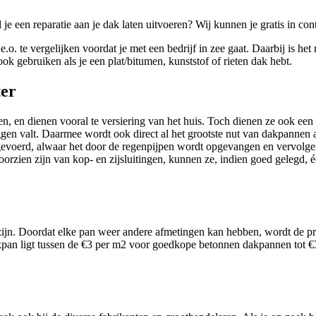
je een reparatie aan je dak laten uitvoeren? Wij kunnen je gratis in co
.o. te vergelijken voordat je met een bedrijf in zee gaat. Daarbij is he
ook gebruiken als je een plat/bitumen, kunststof of rieten dak hebt.
er
en, en dienen vooral te versiering van het huis. Toch dienen ze ook een
ggen valt. Daarmee wordt ook direct al het grootste nut van dakpannen 
gevoerd, alwaar het door de regenpijpen wordt opgevangen en vervolgens
orzien zijn van kop- en zijsluitingen, kunnen ze, indien goed gelegd,
ijn. Doordat elke pan weer andere afmetingen kan hebben, wordt de pri
akpan ligt tussen de €3 per m2 voor goedkope betonnen dakpannen tot €