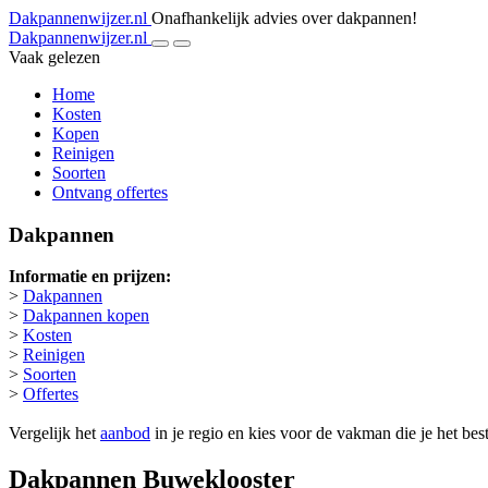
Dakpannenwijzer.nl
Onafhankelijk advies over dakpannen!
Dakpannenwijzer.nl
Vaak gelezen
Home
Kosten
Kopen
Reinigen
Soorten
Ontvang offertes
Dakpannen
Informatie en prijzen:
>
Dakpannen
>
Dakpannen kopen
>
Kosten
>
Reinigen
>
Soorten
>
Offertes
Vergelijk het
aanbod
in je regio en kies voor de vakman die je het bes
Dakpannen Buweklooster