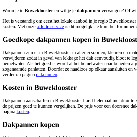
Woon je in
Buweklooster
en wil je je
dakpannen
vervangen? Of wil 
Het is verstandig om eerst het lokale aanbod in je regio Buweklooster e
kosten. Met onze
offerte service
is dit mogelijk. Je kunt het formulier 
Goedkope dakpannen kopen in Buwekloost
Dakpannen zijn er in Buweklooster in allerlei soorten, kleuren en mat
verwijderen zodat in geval van lekkage het dak eenvoudig bloot te le
hemelwater. Als het goed is wordt al het hemelwater naar beneden af
zogenaamde panlatten. Doordat ze naadloos op elkaar aansluiten en vo
verder op pagina
dakpannen
.
Kosten in Buweklooster
Dakpannen aanschaffen in Buweklooster hoeft helemaal niet duur te z
de prijzen goed te kunnen vergelijken. De prijs voor een doorsnee d
pagina
kosten
.
Dakpannen kopen