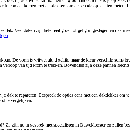
k ook bij de diverse fabrikanten en groothandelaren. Als je op zoek b
este in contact komen met dakdekkers om de schade op te laten meten. 
es dak. Veel daken zijn helemaal groen of gelig uitgeslagen en daarmee 
igen
.
kpan. De vorm is vrijwel altijd gelijk, maar de kleur verschilt: soms 
erloop van tijd krom te trekken. Bovendien zijn deze pannen slechts in
m je dak te repareren. Bespreek de opties eens met een dakdekker om te
od te vergelijken.
d? Zij zijn nu in gesprek met specialisten in Buweklooster en zullen b