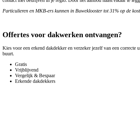
contact met bedrijven in je regio. Door het aanbod naast elkaar te leg
Particulieren en MKB-ers kunnen in Buweklooster tot 31% op de kos
Offertes voor dakwerken ontvangen?
Kies voor een erkend dakdekker en verzeker jezelf van een correcte ui
buurt.
Gratis
Vrijblijvend
Vergelijk & Bespaar
Erkende dakdekkers