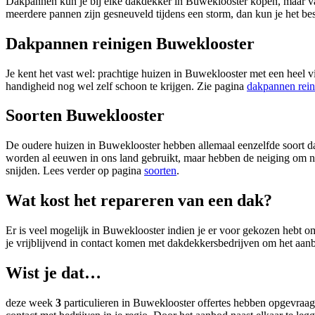
Dakpannen kun je bij elke dakdekker in Buweklooster kopen, maar vaa
meerdere pannen zijn gesneuveld tijdens een storm, dan kun je het b
Dakpannen reinigen Buweklooster
Je kent het vast wel: prachtige huizen in Buweklooster met een heel vi
handigheid nog wel zelf schoon te krijgen. Zie pagina
dakpannen rein
Soorten Buweklooster
De oudere huizen in Buweklooster hebben allemaal eenzelfde soort da
worden al eeuwen in ons land gebruikt, maar hebben de neiging om na v
snijden. Lees verder op pagina
soorten
.
Wat kost het repareren van een dak?
Er is veel mogelijk in Buweklooster indien je er voor gekozen hebt o
je vrijblijvend in contact komen met dakdekkersbedrijven om het aanb
Wist je dat…
deze week
3
particulieren in Buweklooster offertes hebben opgevraag