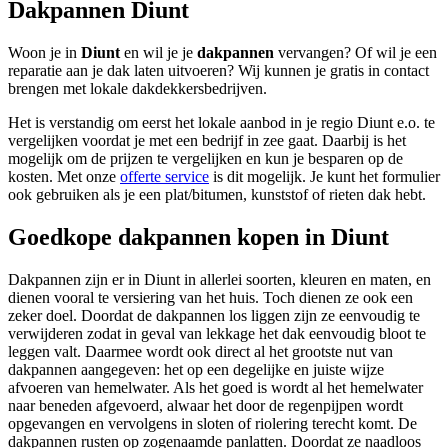
Dakpannen Diunt
Woon je in
Diunt
en wil je je
dakpannen
vervangen? Of wil je een
reparatie aan je dak laten uitvoeren? Wij kunnen je gratis in contact
brengen met lokale dakdekkersbedrijven.
Het is verstandig om eerst het lokale aanbod in je regio Diunt e.o. te
vergelijken voordat je met een bedrijf in zee gaat. Daarbij is het
mogelijk om de prijzen te vergelijken en kun je besparen op de
kosten. Met onze
offerte service
is dit mogelijk. Je kunt het formulier
ook gebruiken als je een plat/bitumen, kunststof of rieten dak hebt.
Goedkope dakpannen kopen in Diunt
Dakpannen zijn er in Diunt in allerlei soorten, kleuren en maten, en
dienen vooral te versiering van het huis. Toch dienen ze ook een
zeker doel. Doordat de dakpannen los liggen zijn ze eenvoudig te
verwijderen zodat in geval van lekkage het dak eenvoudig bloot te
leggen valt. Daarmee wordt ook direct al het grootste nut van
dakpannen aangegeven: het op een degelijke en juiste wijze
afvoeren van hemelwater. Als het goed is wordt al het hemelwater
naar beneden afgevoerd, alwaar het door de regenpijpen wordt
opgevangen en vervolgens in sloten of riolering terecht komt. De
dakpannen rusten op zogenaamde panlatten. Doordat ze naadloos