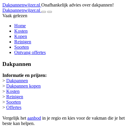
Dakpannenwijzer.nl
Onafhankelijk advies over dakpannen!
Dakpannenwijzer.nl
Vaak gelezen
Home
Kosten
Kopen
Reinigen
Soorten
Ontvang offertes
Dakpannen
Informatie en prijzen:
>
Dakpannen
>
Dakpannen kopen
>
Kosten
>
Reinigen
>
Soorten
>
Offertes
Vergelijk het
aanbod
in je regio en kies voor de vakman die je het
beste kan helpen.