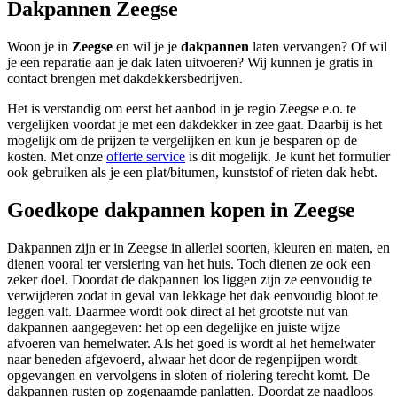
Dakpannen Zeegse
Woon je in
Zeegse
en wil je je
dakpannen
laten vervangen? Of wil
je een reparatie aan je dak laten uitvoeren? Wij kunnen je gratis in
contact brengen met dakdekkersbedrijven.
Het is verstandig om eerst het aanbod in je regio Zeegse e.o. te
vergelijken voordat je met een dakdekker in zee gaat. Daarbij is het
mogelijk om de prijzen te vergelijken en kun je besparen op de
kosten. Met onze
offerte service
is dit mogelijk. Je kunt het formulier
ook gebruiken als je een plat/bitumen, kunststof of rieten dak hebt.
Goedkope dakpannen kopen in Zeegse
Dakpannen zijn er in Zeegse in allerlei soorten, kleuren en maten, en
dienen vooral ter versiering van het huis. Toch dienen ze ook een
zeker doel. Doordat de dakpannen los liggen zijn ze eenvoudig te
verwijderen zodat in geval van lekkage het dak eenvoudig bloot te
leggen valt. Daarmee wordt ook direct al het grootste nut van
dakpannen aangegeven: het op een degelijke en juiste wijze
afvoeren van hemelwater. Als het goed is wordt al het hemelwater
naar beneden afgevoerd, alwaar het door de regenpijpen wordt
opgevangen en vervolgens in sloten of riolering terecht komt. De
dakpannen rusten op zogenaamde panlatten. Doordat ze naadloos